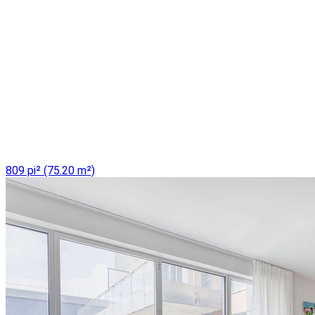
809 pi² (75.20 m²)