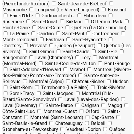
(Pierrefonds-Roxboro)
Saint-Jean-de-Brébeuf
Mascouche
Longueuil (Le Vieux-Longueuil)
Brossard
Baie-d'Urfé
Godmanchester
Huberdeau
Rosemère
Saint-Donat
Kirkland
Otterburn Park
Pointe-Claire
Saint-Côme
Québec (La Cité-Limoilou)
La Prairie
Candiac
Saint-Paul
Contrecoeur
Mont-Tremblant
Eastman
Saint-Hyacinthe
Chertsey
Prévost
Québec (Beauport)
Québec (Les
Rivières)
Saint-Simon
Saint-Claude
Saint-Pie
Rougemont
Laval (Chomedey)
Léry
Montréal
(Montréal-Nord)
Sainte-Cécile-de-Milton
Pont-Rouge
Saint-Adolphe-d'Howard
Mirabel
Montréal (Rivière-
des-Prairies/Pointe-aux-Trembles)
Sainte-Anne-de-
Bellevue
Montréal (Anjou)
Château-Richer
Hudson
Saint-Rémi
Terrebonne (La Plaine)
Trois-Rivières
Sorel-Tracy
Saint-Jacques
Montréal (L'Île-
Bizard/Sainte-Geneviève)
Laval (Laval-des-Rapides)
Laval (Duvernay)
Sainte-Barbe
Carignan
Magog
Côte-Saint-Luc
Montréal-Ouest
Orford
Saint-
Constant
Montréal (Saint-Léonard)
Cap-Santé
Saint-Basile-le-Grand
Châteauguay
Beloeil
Stoneham-et-Tewkesbury
Vaudreuil-Dorion
Québec