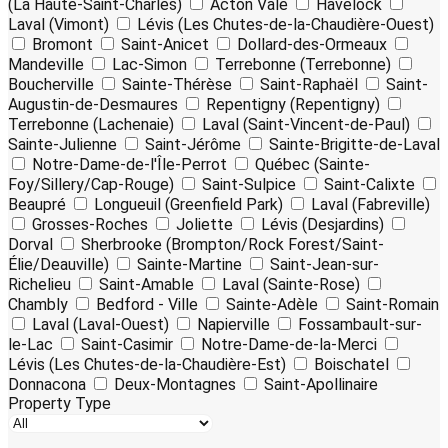
(La Haute-Saint-Charles)
Acton Vale
Havelock
Laval (Vimont)
Lévis (Les Chutes-de-la-Chaudière-Ouest)
Bromont
Saint-Anicet
Dollard-des-Ormeaux
Mandeville
Lac-Simon
Terrebonne (Terrebonne)
Boucherville
Sainte-Thérèse
Saint-Raphaël
Saint-
Augustin-de-Desmaures
Repentigny (Repentigny)
Terrebonne (Lachenaie)
Laval (Saint-Vincent-de-Paul)
Sainte-Julienne
Saint-Jérôme
Sainte-Brigitte-de-Laval
Notre-Dame-de-l'Île-Perrot
Québec (Sainte-
Foy/Sillery/Cap-Rouge)
Saint-Sulpice
Saint-Calixte
Beaupré
Longueuil (Greenfield Park)
Laval (Fabreville)
Grosses-Roches
Joliette
Lévis (Desjardins)
Dorval
Sherbrooke (Brompton/Rock Forest/Saint-
Élie/Deauville)
Sainte-Martine
Saint-Jean-sur-
Richelieu
Saint-Amable
Laval (Sainte-Rose)
Chambly
Bedford - Ville
Sainte-Adèle
Saint-Romain
Laval (Laval-Ouest)
Napierville
Fossambault-sur-
le-Lac
Saint-Casimir
Notre-Dame-de-la-Merci
Lévis (Les Chutes-de-la-Chaudière-Est)
Boischatel
Donnacona
Deux-Montagnes
Saint-Apollinaire
Property Type