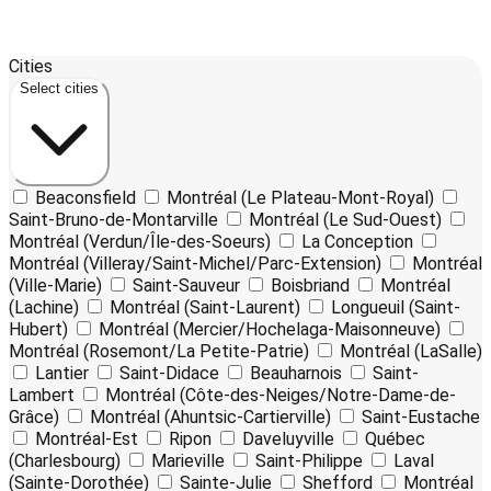
Leaflet
17
| ©
OpenStreetMap
contributors ©
CARTO
Cities
+
Select cities
−
Beaconsfield
Montréal (Le Plateau-Mont-Royal)
Saint-Bruno-de-Montarville
Montréal (Le Sud-Ouest)
Montréal (Verdun/Île-des-Soeurs)
La Conception
Montréal (Villeray/Saint-Michel/Parc-Extension)
Montréal
(Ville-Marie)
Saint-Sauveur
Boisbriand
Montréal
(Lachine)
Montréal (Saint-Laurent)
Longueuil (Saint-
Hubert)
Montréal (Mercier/Hochelaga-Maisonneuve)
Montréal (Rosemont/La Petite-Patrie)
Montréal (LaSalle)
Lantier
Saint-Didace
Beauharnois
Saint-
Lambert
Montréal (Côte-des-Neiges/Notre-Dame-de-
Grâce)
Montréal (Ahuntsic-Cartierville)
Saint-Eustache
Montréal-Est
Ripon
Daveluyville
Québec
(Charlesbourg)
Marieville
Saint-Philippe
Laval
(Sainte-Dorothée)
Sainte-Julie
Shefford
Montréal