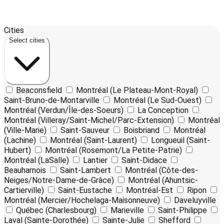
Leaflet
17
| ©
OpenStreetMap
contributors ©
CARTO
Cities
+
Select cities
−
Beaconsfield
Montréal (Le Plateau-Mont-Royal)
Saint-Bruno-de-Montarville
Montréal (Le Sud-Ouest)
Montréal (Verdun/Île-des-Soeurs)
La Conception
Montréal (Villeray/Saint-Michel/Parc-Extension)
Montréal
(Ville-Marie)
Saint-Sauveur
Boisbriand
Montréal
(Lachine)
Montréal (Saint-Laurent)
Longueuil (Saint-
Hubert)
Montréal (Rosemont/La Petite-Patrie)
Montréal (LaSalle)
Lantier
Saint-Didace
Beauharnois
Saint-Lambert
Montréal (Côte-des-
Neiges/Notre-Dame-de-Grâce)
Montréal (Ahuntsic-
Cartierville)
Saint-Eustache
Montréal-Est
Ripon
Montréal (Mercier/Hochelaga-Maisonneuve)
Daveluyville
Québec (Charlesbourg)
Marieville
Saint-Philippe
Laval (Sainte-Dorothée)
Sainte-Julie
Shefford