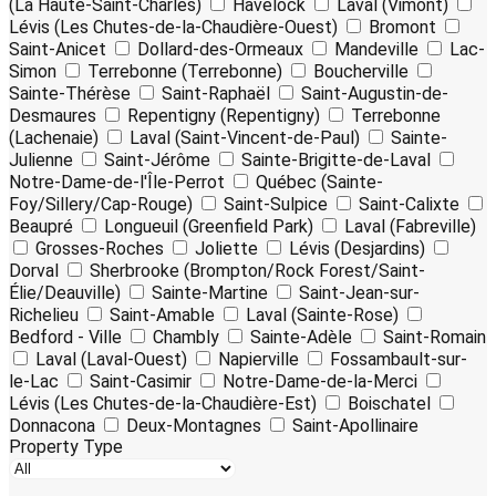
(La Haute-Saint-Charles)
Havelock
Laval (Vimont)
Lévis (Les Chutes-de-la-Chaudière-Ouest)
Bromont
Saint-Anicet
Dollard-des-Ormeaux
Mandeville
Lac-
Simon
Terrebonne (Terrebonne)
Boucherville
Sainte-Thérèse
Saint-Raphaël
Saint-Augustin-de-
Desmaures
Repentigny (Repentigny)
Terrebonne
(Lachenaie)
Laval (Saint-Vincent-de-Paul)
Sainte-
Julienne
Saint-Jérôme
Sainte-Brigitte-de-Laval
Notre-Dame-de-l'Île-Perrot
Québec (Sainte-
Foy/Sillery/Cap-Rouge)
Saint-Sulpice
Saint-Calixte
Beaupré
Longueuil (Greenfield Park)
Laval (Fabreville)
Grosses-Roches
Joliette
Lévis (Desjardins)
Dorval
Sherbrooke (Brompton/Rock Forest/Saint-
Élie/Deauville)
Sainte-Martine
Saint-Jean-sur-
Richelieu
Saint-Amable
Laval (Sainte-Rose)
Bedford - Ville
Chambly
Sainte-Adèle
Saint-Romain
Laval (Laval-Ouest)
Napierville
Fossambault-sur-
le-Lac
Saint-Casimir
Notre-Dame-de-la-Merci
Lévis (Les Chutes-de-la-Chaudière-Est)
Boischatel
Donnacona
Deux-Montagnes
Saint-Apollinaire
Property Type