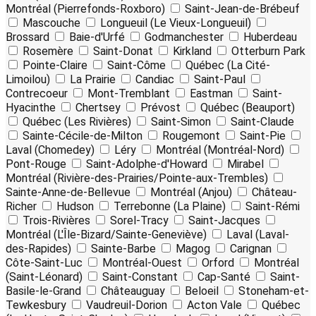
Montréal (Pierrefonds-Roxboro)
Saint-Jean-de-Brébeuf
Mascouche
Longueuil (Le Vieux-Longueuil)
Brossard
Baie-d'Urfé
Godmanchester
Huberdeau
Rosemère
Saint-Donat
Kirkland
Otterburn Park
Pointe-Claire
Saint-Côme
Québec (La Cité-
Limoilou)
La Prairie
Candiac
Saint-Paul
Contrecoeur
Mont-Tremblant
Eastman
Saint-
Hyacinthe
Chertsey
Prévost
Québec (Beauport)
Québec (Les Rivières)
Saint-Simon
Saint-Claude
Sainte-Cécile-de-Milton
Rougemont
Saint-Pie
Laval (Chomedey)
Léry
Montréal (Montréal-Nord)
Pont-Rouge
Saint-Adolphe-d'Howard
Mirabel
Montréal (Rivière-des-Prairies/Pointe-aux-Trembles)
Sainte-Anne-de-Bellevue
Montréal (Anjou)
Château-
Richer
Hudson
Terrebonne (La Plaine)
Saint-Rémi
Trois-Rivières
Sorel-Tracy
Saint-Jacques
Montréal (L'Île-Bizard/Sainte-Geneviève)
Laval (Laval-
des-Rapides)
Sainte-Barbe
Magog
Carignan
Côte-Saint-Luc
Montréal-Ouest
Orford
Montréal
(Saint-Léonard)
Saint-Constant
Cap-Santé
Saint-
Basile-le-Grand
Châteauguay
Beloeil
Stoneham-et-
Tewkesbury
Vaudreuil-Dorion
Acton Vale
Québec