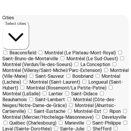
Leaflet
17
| ©
OpenStreetMap
contributors ©
CARTO
Cities
+
Select cities
−
Beaconsfield
Montréal (Le Plateau-Mont-Royal)
Saint-Bruno-de-Montarville
Montréal (Le Sud-Ouest)
Montréal (Verdun/Île-des-Soeurs)
La Conception
Montréal (Villeray/Saint-Michel/Parc-Extension)
Montréal
(Ville-Marie)
Saint-Sauveur
Boisbriand
Montréal
(Lachine)
Montréal (Saint-Laurent)
Longueuil (Saint-
Hubert)
Montréal (Rosemont/La Petite-Patrie)
Montréal (LaSalle)
Lantier
Saint-Didace
Beauharnois
Saint-Lambert
Montréal (Côte-des-
Neiges/Notre-Dame-de-Grâce)
Montréal (Ahuntsic-
Cartierville)
Saint-Eustache
Montréal-Est
Ripon
Montréal (Mercier/Hochelaga-Maisonneuve)
Daveluyville
Québec (Charlesbourg)
Marieville
Saint-Philippe
Laval (Sainte-Dorothée)
Sainte-Julie
Shefford