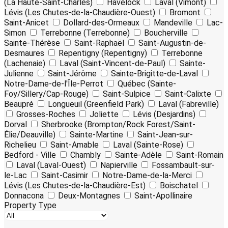
(La Haute-Saint-Charles)
Havelock
Laval (Vimont)
Lévis (Les Chutes-de-la-Chaudière-Ouest)
Bromont
Saint-Anicet
Dollard-des-Ormeaux
Mandeville
Lac-
Simon
Terrebonne (Terrebonne)
Boucherville
Sainte-Thérèse
Saint-Raphaël
Saint-Augustin-de-
Desmaures
Repentigny (Repentigny)
Terrebonne
(Lachenaie)
Laval (Saint-Vincent-de-Paul)
Sainte-
Julienne
Saint-Jérôme
Sainte-Brigitte-de-Laval
Notre-Dame-de-l'Île-Perrot
Québec (Sainte-
Foy/Sillery/Cap-Rouge)
Saint-Sulpice
Saint-Calixte
Beaupré
Longueuil (Greenfield Park)
Laval (Fabreville)
Grosses-Roches
Joliette
Lévis (Desjardins)
Dorval
Sherbrooke (Brompton/Rock Forest/Saint-
Élie/Deauville)
Sainte-Martine
Saint-Jean-sur-
Richelieu
Saint-Amable
Laval (Sainte-Rose)
Bedford - Ville
Chambly
Sainte-Adèle
Saint-Romain
Laval (Laval-Ouest)
Napierville
Fossambault-sur-
le-Lac
Saint-Casimir
Notre-Dame-de-la-Merci
Lévis (Les Chutes-de-la-Chaudière-Est)
Boischatel
Donnacona
Deux-Montagnes
Saint-Apollinaire
Property Type