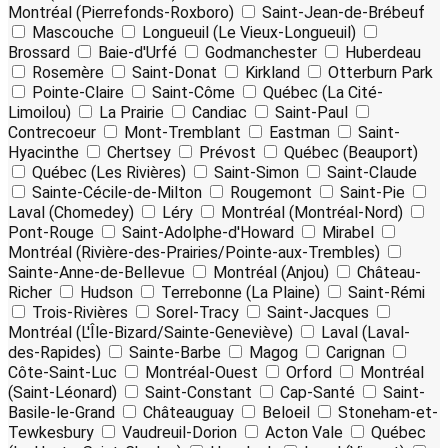
Montréal (Pierrefonds-Roxboro)
Saint-Jean-de-Brébeuf
Mascouche
Longueuil (Le Vieux-Longueuil)
Brossard
Baie-d'Urfé
Godmanchester
Huberdeau
Rosemère
Saint-Donat
Kirkland
Otterburn Park
Pointe-Claire
Saint-Côme
Québec (La Cité-
Limoilou)
La Prairie
Candiac
Saint-Paul
Contrecoeur
Mont-Tremblant
Eastman
Saint-
Hyacinthe
Chertsey
Prévost
Québec (Beauport)
Québec (Les Rivières)
Saint-Simon
Saint-Claude
Sainte-Cécile-de-Milton
Rougemont
Saint-Pie
Laval (Chomedey)
Léry
Montréal (Montréal-Nord)
Pont-Rouge
Saint-Adolphe-d'Howard
Mirabel
Montréal (Rivière-des-Prairies/Pointe-aux-Trembles)
Sainte-Anne-de-Bellevue
Montréal (Anjou)
Château-
Richer
Hudson
Terrebonne (La Plaine)
Saint-Rémi
Trois-Rivières
Sorel-Tracy
Saint-Jacques
Montréal (L'Île-Bizard/Sainte-Geneviève)
Laval (Laval-
des-Rapides)
Sainte-Barbe
Magog
Carignan
Côte-Saint-Luc
Montréal-Ouest
Orford
Montréal
(Saint-Léonard)
Saint-Constant
Cap-Santé
Saint-
Basile-le-Grand
Châteauguay
Beloeil
Stoneham-et-
Tewkesbury
Vaudreuil-Dorion
Acton Vale
Québec