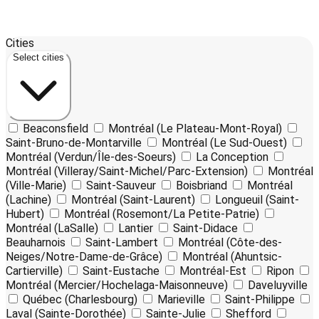
Leaflet
17
| ©
OpenStreetMap
contributors ©
CARTO
Cities
+
Select cities
−
Beaconsfield
Montréal (Le Plateau-Mont-Royal)
Saint-Bruno-de-Montarville
Montréal (Le Sud-Ouest)
Montréal (Verdun/Île-des-Soeurs)
La Conception
Montréal (Villeray/Saint-Michel/Parc-Extension)
Montréal
(Ville-Marie)
Saint-Sauveur
Boisbriand
Montréal
(Lachine)
Montréal (Saint-Laurent)
Longueuil (Saint-
Hubert)
Montréal (Rosemont/La Petite-Patrie)
Montréal (LaSalle)
Lantier
Saint-Didace
Beauharnois
Saint-Lambert
Montréal (Côte-des-
Neiges/Notre-Dame-de-Grâce)
Montréal (Ahuntsic-
Cartierville)
Saint-Eustache
Montréal-Est
Ripon
Montréal (Mercier/Hochelaga-Maisonneuve)
Daveluyville
Québec (Charlesbourg)
Marieville
Saint-Philippe
Laval (Sainte-Dorothée)
Sainte-Julie
Shefford