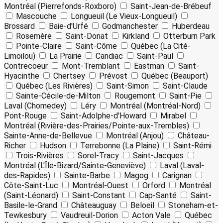
Montréal (Pierrefonds-Roxboro)
Saint-Jean-de-Brébeuf
Mascouche
Longueuil (Le Vieux-Longueuil)
Brossard
Baie-d'Urfé
Godmanchester
Huberdeau
Rosemère
Saint-Donat
Kirkland
Otterburn Park
Pointe-Claire
Saint-Côme
Québec (La Cité-
Limoilou)
La Prairie
Candiac
Saint-Paul
Contrecoeur
Mont-Tremblant
Eastman
Saint-
Hyacinthe
Chertsey
Prévost
Québec (Beauport)
Québec (Les Rivières)
Saint-Simon
Saint-Claude
Sainte-Cécile-de-Milton
Rougemont
Saint-Pie
Laval (Chomedey)
Léry
Montréal (Montréal-Nord)
Pont-Rouge
Saint-Adolphe-d'Howard
Mirabel
Montréal (Rivière-des-Prairies/Pointe-aux-Trembles)
Sainte-Anne-de-Bellevue
Montréal (Anjou)
Château-
Richer
Hudson
Terrebonne (La Plaine)
Saint-Rémi
Trois-Rivières
Sorel-Tracy
Saint-Jacques
Montréal (L'Île-Bizard/Sainte-Geneviève)
Laval (Laval-
des-Rapides)
Sainte-Barbe
Magog
Carignan
Côte-Saint-Luc
Montréal-Ouest
Orford
Montréal
(Saint-Léonard)
Saint-Constant
Cap-Santé
Saint-
Basile-le-Grand
Châteauguay
Beloeil
Stoneham-et-
Tewkesbury
Vaudreuil-Dorion
Acton Vale
Québec