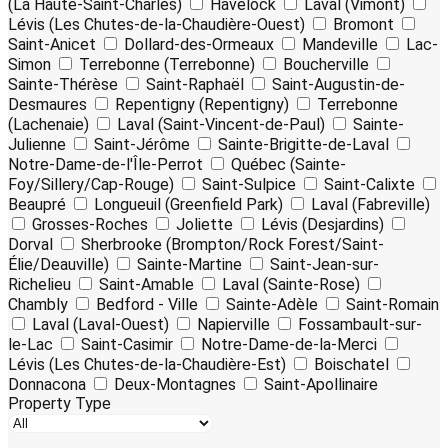
(La Haute-Saint-Charles)
Havelock
Laval (Vimont)
Lévis (Les Chutes-de-la-Chaudière-Ouest)
Bromont
Saint-Anicet
Dollard-des-Ormeaux
Mandeville
Lac-
Simon
Terrebonne (Terrebonne)
Boucherville
Sainte-Thérèse
Saint-Raphaël
Saint-Augustin-de-
Desmaures
Repentigny (Repentigny)
Terrebonne
(Lachenaie)
Laval (Saint-Vincent-de-Paul)
Sainte-
Julienne
Saint-Jérôme
Sainte-Brigitte-de-Laval
Notre-Dame-de-l'Île-Perrot
Québec (Sainte-
Foy/Sillery/Cap-Rouge)
Saint-Sulpice
Saint-Calixte
Beaupré
Longueuil (Greenfield Park)
Laval (Fabreville)
Grosses-Roches
Joliette
Lévis (Desjardins)
Dorval
Sherbrooke (Brompton/Rock Forest/Saint-
Élie/Deauville)
Sainte-Martine
Saint-Jean-sur-
Richelieu
Saint-Amable
Laval (Sainte-Rose)
Chambly
Bedford - Ville
Sainte-Adèle
Saint-Romain
Laval (Laval-Ouest)
Napierville
Fossambault-sur-
le-Lac
Saint-Casimir
Notre-Dame-de-la-Merci
Lévis (Les Chutes-de-la-Chaudière-Est)
Boischatel
Donnacona
Deux-Montagnes
Saint-Apollinaire
Property Type