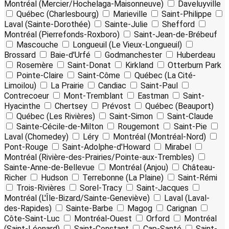
Montréal (Mercier/Hochelaga-Maisonneuve)
Daveluyville
Québec (Charlesbourg)
Marieville
Saint-Philippe
Laval (Sainte-Dorothée)
Sainte-Julie
Shefford
Montréal (Pierrefonds-Roxboro)
Saint-Jean-de-Brébeuf
Mascouche
Longueuil (Le Vieux-Longueuil)
Brossard
Baie-d'Urfé
Godmanchester
Huberdeau
Rosemère
Saint-Donat
Kirkland
Otterburn Park
Pointe-Claire
Saint-Côme
Québec (La Cité-
Limoilou)
La Prairie
Candiac
Saint-Paul
Contrecoeur
Mont-Tremblant
Eastman
Saint-
Hyacinthe
Chertsey
Prévost
Québec (Beauport)
Québec (Les Rivières)
Saint-Simon
Saint-Claude
Sainte-Cécile-de-Milton
Rougemont
Saint-Pie
Laval (Chomedey)
Léry
Montréal (Montréal-Nord)
Pont-Rouge
Saint-Adolphe-d'Howard
Mirabel
Montréal (Rivière-des-Prairies/Pointe-aux-Trembles)
Sainte-Anne-de-Bellevue
Montréal (Anjou)
Château-
Richer
Hudson
Terrebonne (La Plaine)
Saint-Rémi
Trois-Rivières
Sorel-Tracy
Saint-Jacques
Montréal (L'Île-Bizard/Sainte-Geneviève)
Laval (Laval-
des-Rapides)
Sainte-Barbe
Magog
Carignan
Côte-Saint-Luc
Montréal-Ouest
Orford
Montréal
(Saint-Léonard)
Saint-Constant
Cap-Santé
Saint-