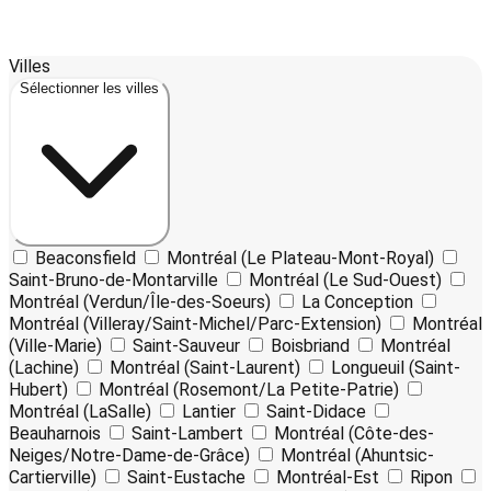
Leaflet
17
| ©
OpenStreetMap
contributors ©
CARTO
Villes
+
Sélectionner les villes
−
Beaconsfield
Montréal (Le Plateau-Mont-Royal)
Saint-Bruno-de-Montarville
Montréal (Le Sud-Ouest)
Montréal (Verdun/Île-des-Soeurs)
La Conception
Montréal (Villeray/Saint-Michel/Parc-Extension)
Montréal
(Ville-Marie)
Saint-Sauveur
Boisbriand
Montréal
(Lachine)
Montréal (Saint-Laurent)
Longueuil (Saint-
Hubert)
Montréal (Rosemont/La Petite-Patrie)
Montréal (LaSalle)
Lantier
Saint-Didace
Beauharnois
Saint-Lambert
Montréal (Côte-des-
Neiges/Notre-Dame-de-Grâce)
Montréal (Ahuntsic-
Cartierville)
Saint-Eustache
Montréal-Est
Ripon