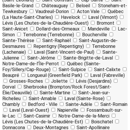
Basile-le-Grand
Châteauguay
Beloeil
Stoneham-et-
Tewkesbury
Vaudreuil-Dorion
Acton Vale
Québec
(La Haute-Saint-Charles)
Havelock
Laval (Vimont)
Lévis (Les Chutes-de-la-Chaudière-Ouest)
Bromont
Saint-Anicet
Dollard-des-Ormeaux
Mandeville
Lac-
Simon
Terrebonne (Terrebonne)
Boucherville
Sainte-Thérèse
Saint-Raphaël
Saint-Augustin-de-
Desmaures
Repentigny (Repentigny)
Terrebonne
(Lachenaie)
Laval (Saint-Vincent-de-Paul)
Sainte-
Julienne
Saint-Jérôme
Sainte-Brigitte-de-Laval
Notre-Dame-de-l'Île-Perrot
Québec (Sainte-
Foy/Sillery/Cap-Rouge)
Saint-Sulpice
Saint-Calixte
Beaupré
Longueuil (Greenfield Park)
Laval (Fabreville)
Grosses-Roches
Joliette
Lévis (Desjardins)
Dorval
Sherbrooke (Brompton/Rock Forest/Saint-
Élie/Deauville)
Sainte-Martine
Saint-Jean-sur-
Richelieu
Saint-Amable
Laval (Sainte-Rose)
Chambly
Bedford - Ville
Sainte-Adèle
Saint-Romain
Laval (Laval-Ouest)
Napierville
Fossambault-sur-
le-Lac
Saint-Casimir
Notre-Dame-de-la-Merci
Lévis (Les Chutes-de-la-Chaudière-Est)
Boischatel
Donnacona
Deux-Montagnes
Saint-Apollinaire