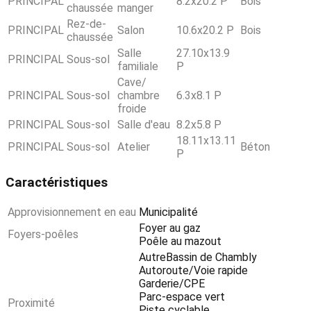
PRINCIPAL
8.2x20.2 P
Bois
chaussée
manger
Rez-de-
PRINCIPAL
Salon
10.6x20.2 P
Bois
chaussée
Salle
27.10x13.9
PRINCIPAL
Sous-sol
familiale
P
Cave/
PRINCIPAL
Sous-sol
chambre
6.3x8.1 P
froide
PRINCIPAL
Sous-sol
Salle d'eau
8.2x5.8 P
18.11x13.11
PRINCIPAL
Sous-sol
Atelier
Béton
P
Caractéristiques
Approvisionnement en eau
Municipalité
Foyer au gaz
Foyers-poêles
Poêle au mazout
AutreBassin de Chambly
Autoroute/Voie rapide
Garderie/CPE
Parc-espace vert
Proximité
Piste cyclable