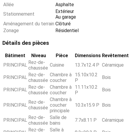
Allée
Asphalte
Extérieur
Stationnement
Au garage
Aménagement du terrain
Clôturé
Zonage
Résidentiel
Détails des pièces
Bâtiment
Niveau
Pièce
Dimensions
Revêtement
Rez-de-
PRINCIPAL
Cuisine
13.7x12.4 P
Céramique
chaussée
Rez-de-
Chambre à
15.10x10.2
PRINCIPAL
Bois
chaussée
coucher
P
Rez-de-
Chambre à
11.11x10.2
PRINCIPAL
Bois
chaussée
coucher
P
Chambre à
Rez-de-
PRINCIPAL
coucher
10.3x15.9 P
Bois
chaussée
principale
Rez-de-
Salle de
PRINCIPAL
7.7x8.11 P
Céramique
chaussée
bains
Rez-de-
Salle à