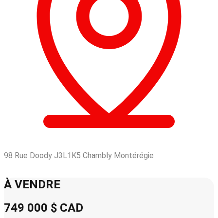
98 Rue Doody J3L1K5 Chambly Montérégie
Leaflet
| © OpenStreetMap contributors © CARTO
+
À VENDRE
−
749 000 $
CAD