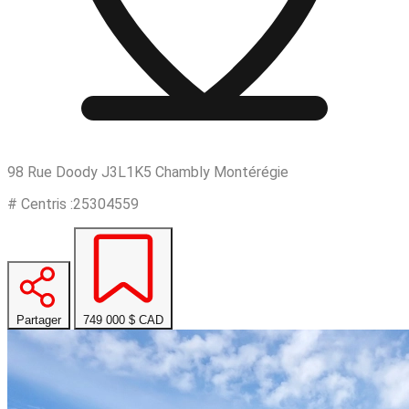
98 Rue Doody J3L1K5 Chambly Montérégie
# Centris :25304559
Partager
749 000 $
CAD