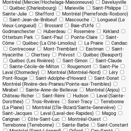
Montréal (Mercier/Hochelaga-Maisonneuve)
Daveluyville
Québec (Charlesbourg)
Marieville
Saint-Philippe
Sainte-Julie
Shefford
Montréal (Pierrefonds-Roxboro)
Saint-Jean-de-Brébeuf
Mascouche
Longueuil (Le
Vieux-Longueuil)
Brossard
Baie-d'Urfé
Godmanchester
Huberdeau
Rosemère
Kirkland
Otterburn Park
Saint-Paul
Pointe-Claire
Saint-
Côme
Québec (La Cité-Limoilou)
La Prairie
Candiac
Contrecoeur
Mont-Tremblant
Eastman
Saint-
Hyacinthe
Chertsey
Prévost
Québec (Beauport)
Québec (Les Rivières)
Saint-Simon
Saint-Claude
Sainte-Cécile-de-Milton
Rougemont
Saint-Pie
Laval (Chomedey)
Montréal (Montréal-Nord)
Léry
Pont-Rouge
Saint-Adolphe-d'Howard
Saint-Donat
Montréal (Rivière-des-Prairies/Pointe-aux-Trembles)
Mirabel
Sainte-Anne-de-Bellevue
Montréal (Anjou)
Château-Richer
Saint-Rémi
Hudson
Laval (Sainte-
Dorothée)
Trois-Rivières
Sorel-Tracy
Terrebonne
(La Plaine)
Montréal (L'Île-Bizard/Sainte-Geneviève)
Saint-Jacques
Laval (Laval-des-Rapides)
Magog
Carignan
Côte-Saint-Luc
Montréal-Ouest
Terrebonne (Terrebonne)
Sainte-Barbe
Saint-Constant
Montréal (Saint-Léonard)
Orford
Cap-Santé