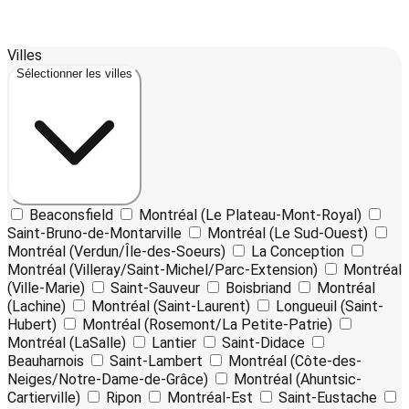
18
Leaflet
| ©
OpenStreetMap
contributors ©
CARTO
Villes
+
Sélectionner les villes
−
Beaconsfield
Montréal (Le Plateau-Mont-Royal)
Saint-Bruno-de-Montarville
Montréal (Le Sud-Ouest)
Montréal (Verdun/Île-des-Soeurs)
La Conception
Montréal (Villeray/Saint-Michel/Parc-Extension)
Montréal
(Ville-Marie)
Saint-Sauveur
Boisbriand
Montréal
(Lachine)
Montréal (Saint-Laurent)
Longueuil (Saint-
Hubert)
Montréal (Rosemont/La Petite-Patrie)
Montréal (LaSalle)
Lantier
Saint-Didace
Beauharnois
Saint-Lambert
Montréal (Côte-des-
Neiges/Notre-Dame-de-Grâce)
Montréal (Ahuntsic-
Cartierville)
Ripon
Montréal-Est
Saint-Eustache