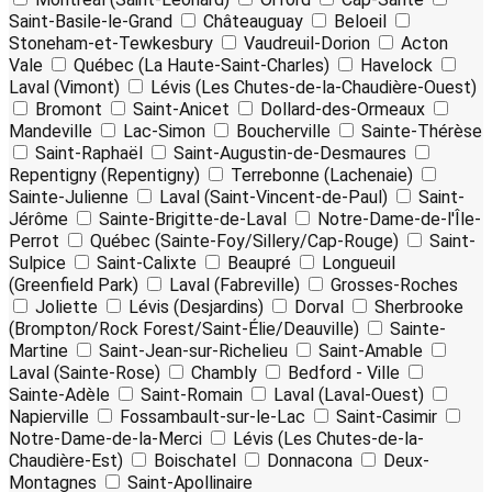
Saint-Basile-le-Grand
Châteauguay
Beloeil
Stoneham-et-Tewkesbury
Vaudreuil-Dorion
Acton
Vale
Québec (La Haute-Saint-Charles)
Havelock
Laval (Vimont)
Lévis (Les Chutes-de-la-Chaudière-Ouest)
Bromont
Saint-Anicet
Dollard-des-Ormeaux
Mandeville
Lac-Simon
Boucherville
Sainte-Thérèse
Saint-Raphaël
Saint-Augustin-de-Desmaures
Repentigny (Repentigny)
Terrebonne (Lachenaie)
Sainte-Julienne
Laval (Saint-Vincent-de-Paul)
Saint-
Jérôme
Sainte-Brigitte-de-Laval
Notre-Dame-de-l'Île-
Perrot
Québec (Sainte-Foy/Sillery/Cap-Rouge)
Saint-
Sulpice
Saint-Calixte
Beaupré
Longueuil
(Greenfield Park)
Laval (Fabreville)
Grosses-Roches
Joliette
Lévis (Desjardins)
Dorval
Sherbrooke
(Brompton/Rock Forest/Saint-Élie/Deauville)
Sainte-
Martine
Saint-Jean-sur-Richelieu
Saint-Amable
Laval (Sainte-Rose)
Chambly
Bedford - Ville
Sainte-Adèle
Saint-Romain
Laval (Laval-Ouest)
Napierville
Fossambault-sur-le-Lac
Saint-Casimir
Notre-Dame-de-la-Merci
Lévis (Les Chutes-de-la-
Chaudière-Est)
Boischatel
Donnacona
Deux-
Montagnes
Saint-Apollinaire