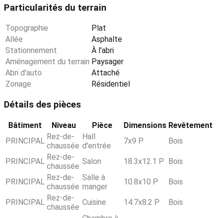
Particularités du terrain
Topographie
Plat
Allée
Asphalte
Stationnement
À l'abri
Aménagement du terrain
Paysager
Abri d'auto
Attaché
Zonage
Résidentiel
Détails des pièces
Bâtiment
Niveau
Pièce
Dimensions
Revêtement
Rez-de-
Hall
PRINCIPAL
7x9 P
Bois
chaussée
d'entrée
Rez-de-
PRINCIPAL
Salon
18.3x12.1 P
Bois
chaussée
Rez-de-
Salle à
PRINCIPAL
10.8x10 P
Bois
chaussée
manger
Rez-de-
PRINCIPAL
Cuisine
14.7x8.2 P
Bois
chaussée