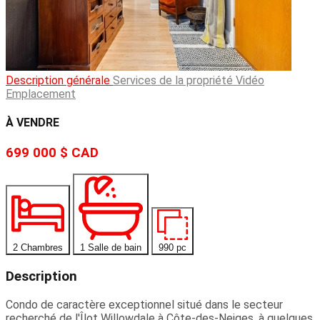
Description générale
Services de la propriété
Vidéo
Emplacement
À VENDRE
699 000 $
CAD
2 Chambres
1 Salle de bain
990 pc
Description
Condo de caractère exceptionnel situé dans le secteur
recherché de l'Îlot Willowdale à Côte-des-Neiges, à quelques