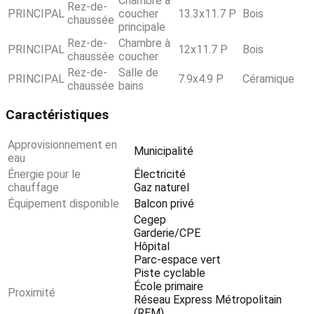
Chambre à
Rez-de-
PRINCIPAL
coucher
13.3x11.7 P
Bois
chaussée
principale
Rez-de-
Chambre à
PRINCIPAL
12x11.7 P
Bois
chaussée
coucher
Rez-de-
Salle de
PRINCIPAL
7.9x4.9 P
Céramique
chaussée
bains
Caractéristiques
Approvisionnement en
Municipalité
eau
Énergie pour le
Électricité
chauffage
Gaz naturel
Équipement disponible
Balcon privé
Cegep
Garderie/CPE
Hôpital
Parc-espace vert
Piste cyclable
École primaire
Proximité
Réseau Express Métropolitain
(REM)