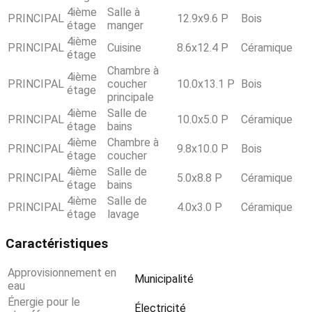
4ième
Salle à
PRINCIPAL
12.9x9.6 P
Bois
étage
manger
4ième
PRINCIPAL
Cuisine
8.6x12.4 P
Céramique
étage
Chambre à
4ième
PRINCIPAL
coucher
10.0x13.1 P
Bois
étage
principale
4ième
Salle de
PRINCIPAL
10.0x5.0 P
Céramique
étage
bains
4ième
Chambre à
PRINCIPAL
9.8x10.0 P
Bois
étage
coucher
4ième
Salle de
PRINCIPAL
5.0x8.8 P
Céramique
étage
bains
4ième
Salle de
PRINCIPAL
4.0x3.0 P
Céramique
étage
lavage
Caractéristiques
Approvisionnement en
Municipalité
eau
Énergie pour le
Électricité