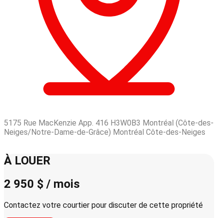
5175 Rue MacKenzie App. 416 H3W0B3 Montréal (Côte-des-
Neiges/Notre-Dame-de-Grâce) Montréal Côte-des-Neiges
Leaflet
| © OpenStreetMap contributors © CARTO
+
À LOUER
−
2 950 $ / mois
Contactez votre courtier pour discuter de cette propriété