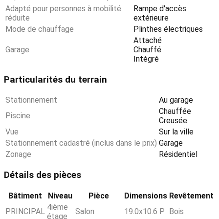
Adapté pour personnes à mobilité
Rampe d'accès
réduite
extérieure
Mode de chauffage
Plinthes électriques
Attaché
Garage
Chauffé
Intégré
Particularités du terrain
Stationnement
Au garage
Chauffée
Piscine
Creusée
Vue
Sur la ville
Stationnement cadastré (inclus dans le prix)
Garage
Zonage
Résidentiel
Détails des pièces
Bâtiment
Niveau
Pièce
Dimensions
Revêtement
4ième
PRINCIPAL
Salon
19.0x10.6 P
Bois
étage