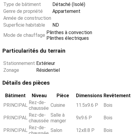
Type de bâtiment
Détaché (Isolé)
Genre de propriété
Appartement
Année de construction
Superficie habitable
ND
Plinthes à convection
Mode de chauffage
Plinthes électriques
Particularités du terrain
Stationnement
Extérieur
Zonage
Résidentiel
Détails des pièces
Bâtiment
Niveau
Pièce
Dimensions
Revêtement
Rez-de-
PRINCIPAL
Cuisine
11.5x9.6 P
Bois
chaussée
Rez-de-
Salle à
PRINCIPAL
9x9.6 P
Bois
chaussée
manger
Rez-de-
PRINCIPAL
Salon
12x8.8 P
Bois
chaussée