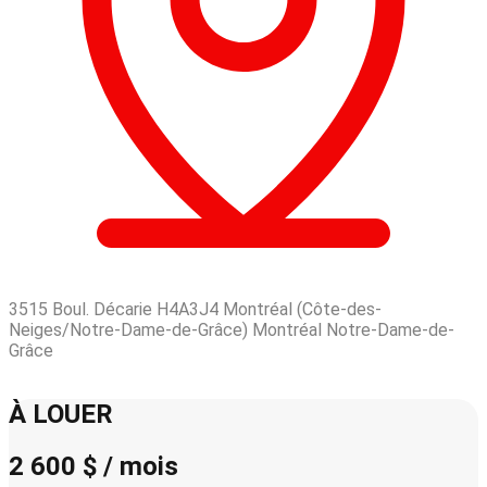
3515 Boul. Décarie H4A3J4 Montréal (Côte-des-
Neiges/Notre-Dame-de-Grâce) Montréal Notre-Dame-de-
Grâce
Leaflet
| © OpenStreetMap contributors © CARTO
+
À LOUER
−
2 600 $ / mois