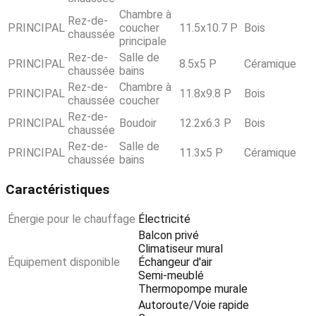
Chambre à
Rez-de-
PRINCIPAL
coucher
11.5x10.7 P
Bois
chaussée
principale
Rez-de-
Salle de
PRINCIPAL
8.5x5 P
Céramique
chaussée
bains
Rez-de-
Chambre à
PRINCIPAL
11.8x9.8 P
Bois
chaussée
coucher
Rez-de-
PRINCIPAL
Boudoir
12.2x6.3 P
Bois
chaussée
Rez-de-
Salle de
PRINCIPAL
11.3x5 P
Céramique
chaussée
bains
Caractéristiques
Énergie pour le chauffage
Électricité
Balcon privé
Climatiseur mural
Équipement disponible
Échangeur d'air
Semi-meublé
Thermopompe murale
Autoroute/Voie rapide