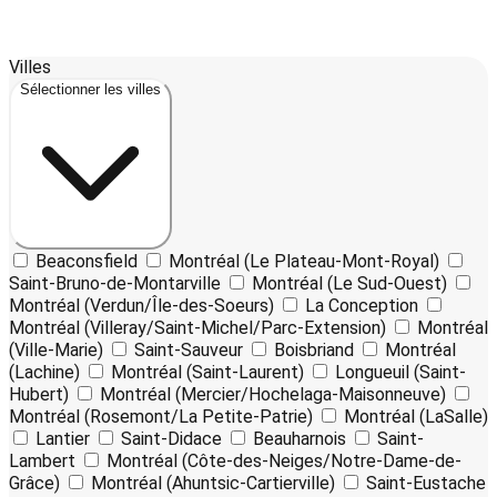
Leaflet
17
| ©
OpenStreetMap
contributors ©
CARTO
Villes
+
Sélectionner les villes
−
Beaconsfield
Montréal (Le Plateau-Mont-Royal)
Saint-Bruno-de-Montarville
Montréal (Le Sud-Ouest)
Montréal (Verdun/Île-des-Soeurs)
La Conception
Montréal (Villeray/Saint-Michel/Parc-Extension)
Montréal
(Ville-Marie)
Saint-Sauveur
Boisbriand
Montréal
(Lachine)
Montréal (Saint-Laurent)
Longueuil (Saint-
Hubert)
Montréal (Mercier/Hochelaga-Maisonneuve)
Montréal (Rosemont/La Petite-Patrie)
Montréal (LaSalle)
Lantier
Saint-Didace
Beauharnois
Saint-
Lambert
Montréal (Côte-des-Neiges/Notre-Dame-de-
Grâce)
Montréal (Ahuntsic-Cartierville)
Saint-Eustache