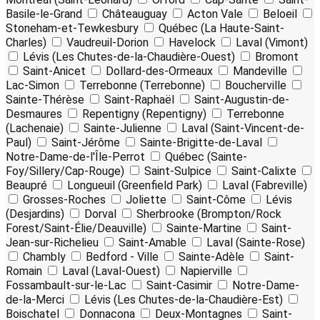
Basile-le-Grand
Châteauguay
Acton Vale
Beloeil
Stoneham-et-Tewkesbury
Québec (La Haute-Saint-
Charles)
Vaudreuil-Dorion
Havelock
Laval (Vimont)
Lévis (Les Chutes-de-la-Chaudière-Ouest)
Bromont
Saint-Anicet
Dollard-des-Ormeaux
Mandeville
Lac-Simon
Terrebonne (Terrebonne)
Boucherville
Sainte-Thérèse
Saint-Raphaël
Saint-Augustin-de-
Desmaures
Repentigny (Repentigny)
Terrebonne
(Lachenaie)
Sainte-Julienne
Laval (Saint-Vincent-de-
Paul)
Saint-Jérôme
Sainte-Brigitte-de-Laval
Notre-Dame-de-l'Île-Perrot
Québec (Sainte-
Foy/Sillery/Cap-Rouge)
Saint-Sulpice
Saint-Calixte
Beaupré
Longueuil (Greenfield Park)
Laval (Fabreville)
Grosses-Roches
Joliette
Saint-Côme
Lévis
(Desjardins)
Dorval
Sherbrooke (Brompton/Rock
Forest/Saint-Élie/Deauville)
Sainte-Martine
Saint-
Jean-sur-Richelieu
Saint-Amable
Laval (Sainte-Rose)
Chambly
Bedford - Ville
Sainte-Adèle
Saint-
Romain
Laval (Laval-Ouest)
Napierville
Fossambault-sur-le-Lac
Saint-Casimir
Notre-Dame-
de-la-Merci
Lévis (Les Chutes-de-la-Chaudière-Est)
Boischatel
Donnacona
Deux-Montagnes
Saint-