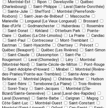
Montréal-Est
Ripon
Daveluyville
Québec
(Charlesbourg)
Saint-Philippe
Laval (Sainte-Dorothée)
Sainte-Julie
Shefford
Montréal (Pierrefonds-
Roxboro)
Saint-Jean-de-Brébeuf
Mascouche
Marieville
Longueuil (Le Vieux-Longueuil)
Brossard
Baie-d'Urfé
Godmanchester
Huberdeau
Rosemère
Saint-Donat
Kirkland
Otterburn Park
Pointe-
Claire
Québec (La Cité-Limoilou)
La Prairie
Candiac
Saint-Paul
Contrecoeur
Mont-Tremblant
Eastman
Saint-Hyacinthe
Chertsey
Prévost
Québec (Beauport)
Québec (Les Rivières)
Saint-Simon
Saint-Claude
L'Assomption
Saint-Pie
Rougemont
Laval (Chomedey)
Léry
Montréal
(Montréal-Nord)
Sainte-Cécile-de-Milton
Pont-Rouge
Saint-Adolphe-d'Howard
Mirabel
Montréal (Rivière-
des-Prairies/Pointe-aux-Trembles)
Sainte-Anne-de-
Bellevue
Montréal (Anjou)
Château-Richer
Hudson
Saint-Rémi
Terrebonne (La Plaine)
Trois-Rivières
Sorel-Tracy
Saint-Jacques
Montréal (L'Île-
Bizard/Sainte-Geneviève)
Laval (Laval-des-Rapides)
Laval (Duvernay)
Sainte-Barbe
Carignan
Magog
Côte-Saint-Luc
Montréal-Ouest
Saint-Constant
Montréal (Saint-Léonard)
Orford
Cap-Santé
Saint-