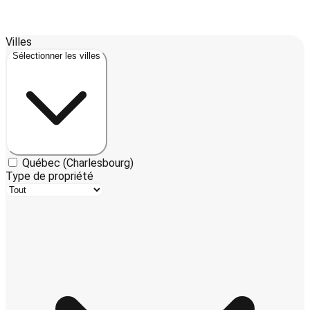
Leaflet
| ©
OpenStreetMap
contributors ©
CARTO
Villes
2
+
Sélectionner les villes
−
Québec (Charlesbourg)
Type de propriété