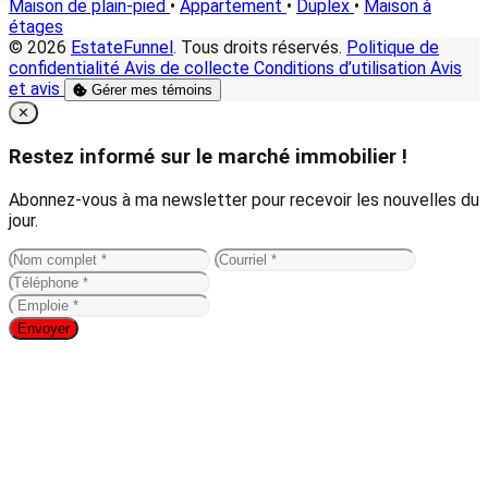
Maison de plain-pied
•
Appartement
•
Duplex
•
Maison à
étages
© 2026
EstateFunnel
. Tous droits réservés.
Politique de
confidentialité
Avis de collecte
Conditions d’utilisation
Avis
et avis
Gérer mes témoins
Close
✕
Restez informé sur le marché immobilier !
Abonnez-vous à ma newsletter pour recevoir les nouvelles du
jour.
Envoyer