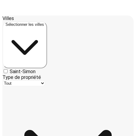
Leaflet
| ©
OpenStreetMap
contributors ©
CARTO
Villes
+
Sélectionner les villes
−
Saint-Simon
Type de propriété