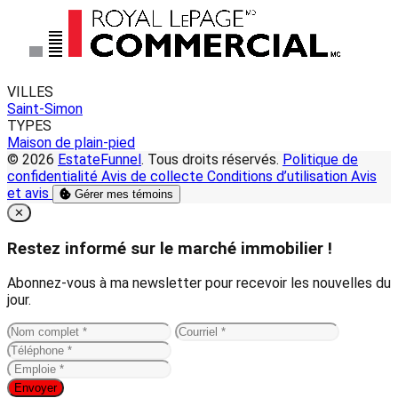
VILLES
Saint-Simon
TYPES
Maison de plain-pied
© 2026
EstateFunnel
. Tous droits réservés.
Politique de
confidentialité
Avis de collecte
Conditions d’utilisation
Avis
et avis
Gérer mes témoins
Close
✕
Restez informé sur le marché immobilier !
Abonnez-vous à ma newsletter pour recevoir les nouvelles du
jour.
Envoyer