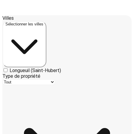
Leaflet
| ©
OpenStreetMap
contributors ©
CARTO
Villes
+
Sélectionner les villes
−
Longueuil (Saint-Hubert)
Type de propriété