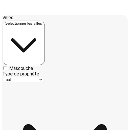
Leaflet
| ©
OpenStreetMap
contributors ©
CARTO
Villes
3
+
Sélectionner les villes
−
Mascouche
Type de propriété