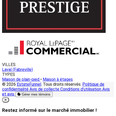
VILLES
Laval (Fabreville)
TYPES
Maison de plain-pied
•
Maison à étages
© 2026
EstateFunnel
. Tous droits réservés.
Politique de
confidentialité
Avis de collecte
Conditions d’utilisation
Avis
et avis
Gérer mes témoins
Close
✕
Restez informé sur le marché immobilier !