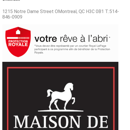
1215 Notre Dame Street OMontreal, QC H3C 0B1 T.:514-
846-0909