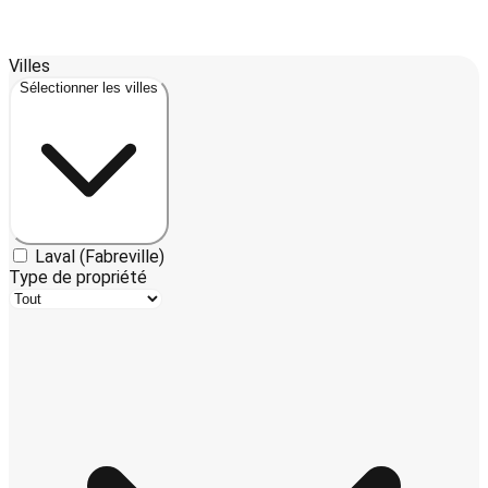
Leaflet
| ©
OpenStreetMap
contributors ©
CARTO
Villes
+
Sélectionner les villes
−
Laval (Fabreville)
Type de propriété