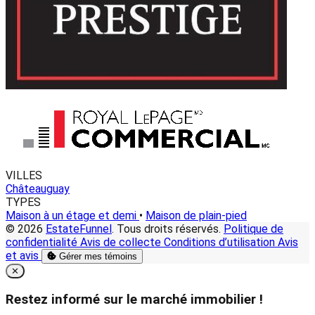
VILLES
Châteauguay
TYPES
Maison à un étage et demi
•
Maison de plain-pied
© 2026
EstateFunnel
. Tous droits réservés.
Politique de
confidentialité
Avis de collecte
Conditions d’utilisation
Avis
et avis
Gérer mes témoins
Close
✕
Restez informé sur le marché immobilier !