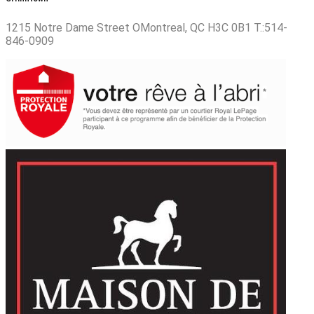
1215 Notre Dame Street OMontreal, QC H3C 0B1 T.:514-
846-0909