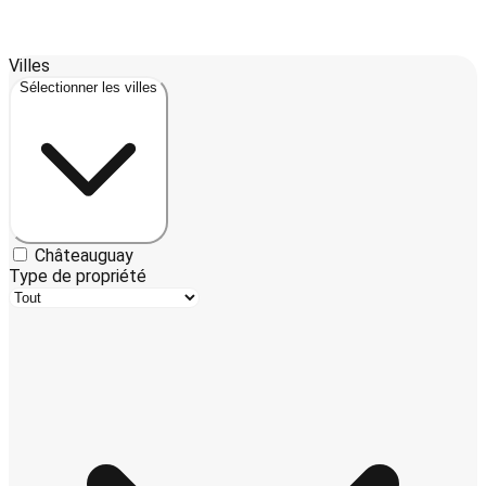
Leaflet
| ©
OpenStreetMap
contributors ©
CARTO
Villes
+
Sélectionner les villes
−
Châteauguay
Type de propriété