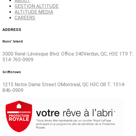
ABOUT
GESTION ALTITUDE
ALTITUDE MEDIA
CAREERS
ADDRESS
Nuns’ Island
3000 René-Lévesque Blvd. Office 340Verdun, QC, H3E 1T9 T.:
514-765-0909
Griffintown
1215 Notre Dame Street OMontreal, QC H3C 0B T.: 1514-
846-0909